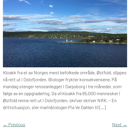
Kloakk fra et av Norges mest befolkede område, Østfold, slippes
nå rett ut i Oslofjorden. Biologer frykter konsekvensene. På
mandag stenger renseanlegget i Sarpsborg i tre måneder, som
følge av en oppgradering. Da vil kloakk fra 65.000 mennesker i
Østfold renne rett ut i Oslofjorden, skriver skriver NRK. – En
drittsituasjon, sier marinbiologen Pia Ve Dahlen til […]
←
Previous
Next
→