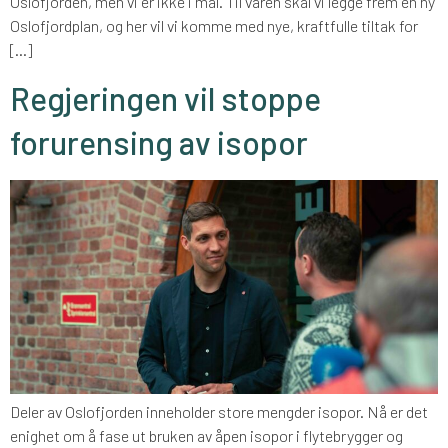
Oslofjorden, men vi er ikke i mål. Til våren skal vi legge frem en ny
Oslofjordplan, og her vil vi komme med nye, kraftfulle tiltak for
[…]
Regjeringen vil stoppe
forurensing av isopor
Deler av Oslofjorden inneholder store mengder isopor. Nå er det
enighet om å fase ut bruken av åpen isopor i flytebrygger og