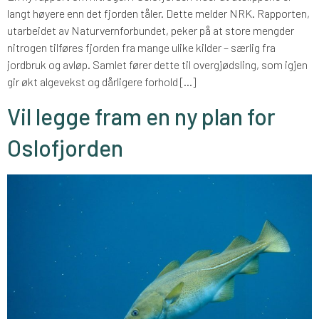
langt høyere enn det fjorden tåler. Dette melder NRK. Rapporten,
utarbeidet av Naturvernforbundet, peker på at store mengder
nitrogen tilføres fjorden fra mange ulike kilder – særlig fra
jordbruk og avløp. Samlet fører dette til overgjødsling, som igjen
gir økt algevekst og dårligere forhold […]
Vil legge fram en ny plan for
Oslofjorden