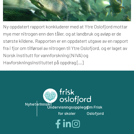
Ny oppdatert rapport konkluderer med at Ytre Oslofjord mottar
mye mer nitrogen enn den tåler, og at landbruk og avløp er de
største kildene. Rapporten er en oppdatert utgave av en rapport
fra i fjor om tilførsel av nitrogen til Ytre Oslofjord, og er laget av
Norsk institutt for vannforskning (NIVA) og
Havforskningsinstituttet på oppdrag […]
Nyheter
Innsikt
Undervisningsopplegg
Om Frisk
for skoler
Oslofjord