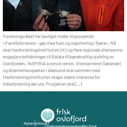
Forskningsrådet har bevilget midler til prosjektet
«Familieforskere – gøy med funn og registrering i fjæra». Nå
skal Havforskningsinstituttet (HI) og flere regionale vitensentre
engasjere befolkningen til å bidra til bærekraftig utvikling av
Oslofjorden. INSPIRIA science center, Vitensenteret Sørlandet
og Atlanterhavsparken i Aalesund skal sammen med
Havforskningsinstituttet skape større interesse for
folkeforskning der ute. Prosjektet skal […]
Nyheter
Innsikt
Undervisningsopplegg
Om Frisk