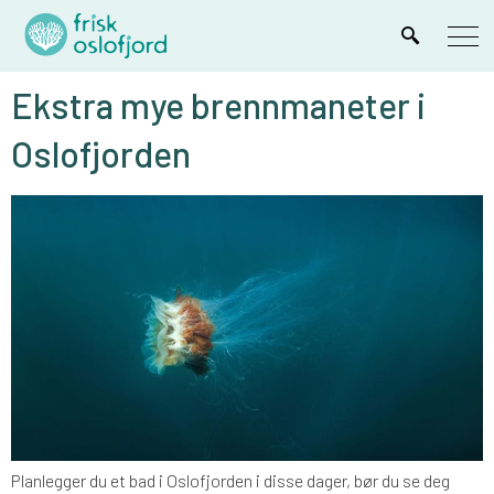
Ekstra mye brennmaneter i
Oslofjorden
Planlegger du et bad i Oslofjorden i disse dager, bør du se deg