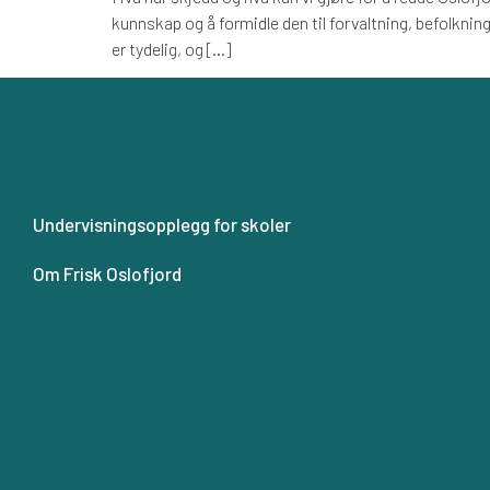
X
kunnskap og å formidle den til forvaltning, befolkni
er tydelig, og […]
Undervisningsopplegg for skoler
Om Frisk Oslofjord