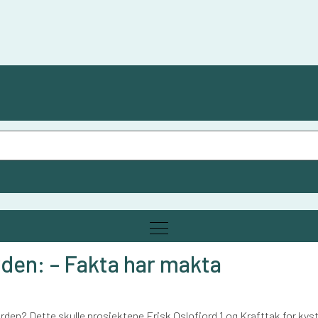
den: – Fakta har makta
orden? Dette skulle prosjektene Frisk Oslofjord 1 og Krafttak for kys