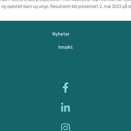
ng og spesielt barn og unge. Resultatet ble presentert 2. mai 2022 på
Nyheter
Innsikt