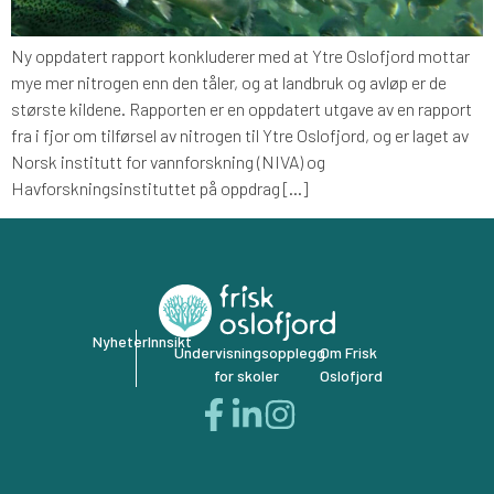
Ny oppdatert rapport konkluderer med at Ytre Oslofjord mottar
mye mer nitrogen enn den tåler, og at landbruk og avløp er de
største kildene. Rapporten er en oppdatert utgave av en rapport
fra i fjor om tilførsel av nitrogen til Ytre Oslofjord, og er laget av
Norsk institutt for vannforskning (NIVA) og
Havforskningsinstituttet på oppdrag […]
Nyheter
Innsikt
Undervisningsopplegg
Om Frisk
for skoler
Oslofjord