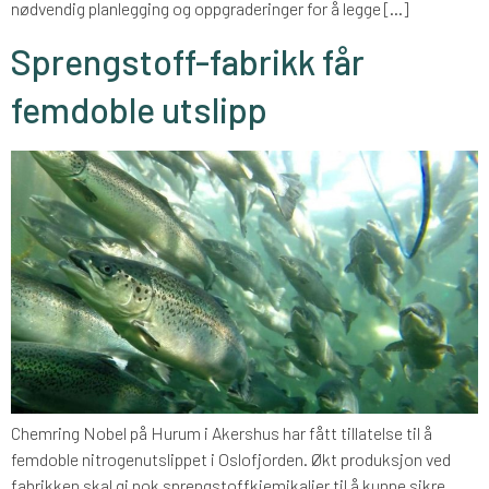
nødvendig planlegging og oppgraderinger for å legge […]
Sprengstoff-fabrikk får
femdoble utslipp
Chemring Nobel på Hurum i Akershus har fått tillatelse til å
femdoble nitrogenutslippet i Oslofjorden. Økt produksjon ved
fabrikken skal gi nok sprengstoffkjemikalier til å kunne sikre