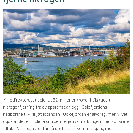
Miljødirektoratet deler ut 32 millioner kroner i tilskudd til
nitrogenfjerning fra avløpsrenseanlegg i Oslofjordens
nedbørsfelt. – Miljøtilstanden i Oslofjorden er alvorlig, men vi vet
også at det er mulig å snu den negative utviklingen med konkrete
tiltak. 20 prosjekter får nå støtte til å komme i gang med