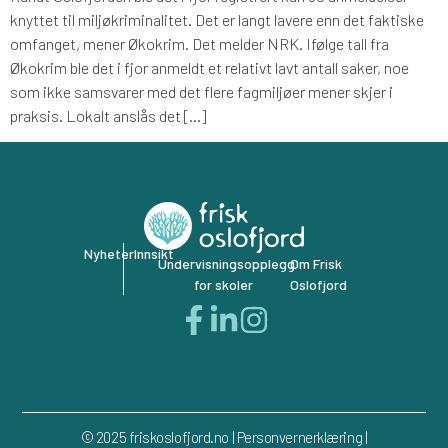
knyttet til miljøkriminalitet. Det er langt lavere enn det faktiske
omfanget, mener Økokrim. Det melder NRK. Ifølge tall fra
Økokrim ble det i fjor anmeldt et relativt lavt antall saker, noe
som ikke samsvarer med det flere fagmiljøer mener skjer i
praksis. Lokalt anslås det […]
Nyheter
Innsikt
Undervisningsopplegg
Om Frisk
for skoler
Oslofjord
© 2025 friskoslofjord.no | Personvernerklæring |