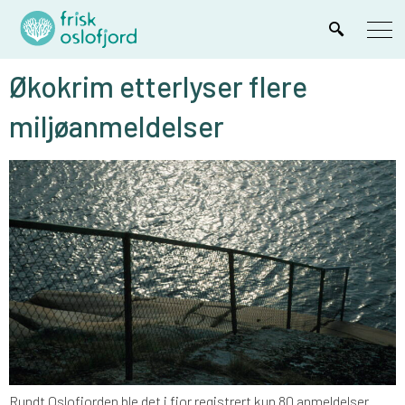
Økokrim etterlyser flere
miljøanmeldelser
Rundt Oslofjorden ble det i fjor registrert kun 80 anmeldelser