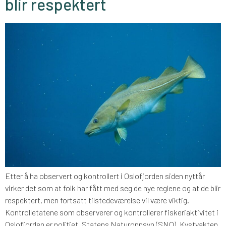
blir respektert
Etter å ha observert og kontrollert i Oslofjorden siden nyttår
virker det som at folk har fått med seg de nye reglene og at de blir
respektert, men fortsatt tilstedeværelse vil være viktig.
Kontrolletatene som observerer og kontrollerer fiskeriaktivitet i
Oslofjorden er politiet, Statens Naturoppsyn (SNO), Kystvakten