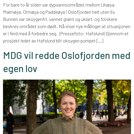
For bare to år siden var dypvannsområdet mellom Ulvøya,
Malmøya, Ormøya og Paddeøya i Oslofjorden helt uten liv.
Bunnen var oksygenfri, vannet grønt og uklart, og forskere
beskrev området som dødt. Nå viser nye målinger at situasjonen
er i ferd med å forbedre seg. (Pressefoto: Hafslund) Gjennom et
prosjekt ledet av Hafslund blir oksygen pumpet […]
MDG vil redde Oslofjorden med
egen lov