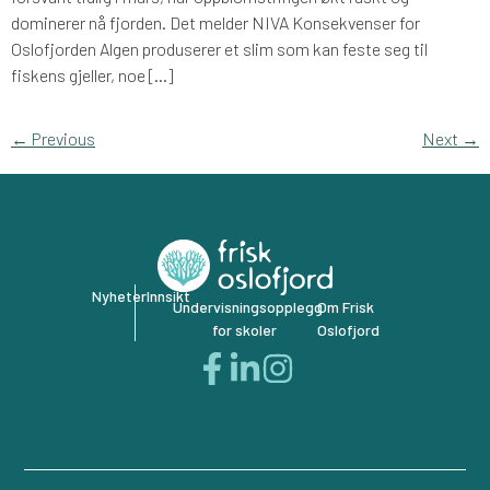
dominerer nå fjorden. Det melder NIVA Konsekvenser for
Oslofjorden Algen produserer et slim som kan feste seg til
fiskens gjeller, noe […]
←
Previous
Next
→
Nyheter
Innsikt
Undervisningsopplegg
Om Frisk
for skoler
Oslofjord