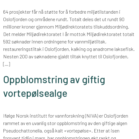
64 prosjekter får nå støtte for å forbedre miljøtilstanden i
Oslofjorden og områdene rundt. Totalt deles det ut rundt 90
millioner kroner gjennom Miljødirektoratets tilskuddsordning.
Det melder Miljødirektoratet I år mottok Miljødirektoratet totalt
592 søknader innen ordningene for vannmiljøtiltak,
restaureringstiltak i Oslofjorden, kalking og anadrome laksefisk.
Nesten 200 av søknadene gjaldt tiltak knyttet til Oslofjorden,
[…]
Oppblomstring av giftig
vortepølsealge
Ifølge Norsk institutt for vannforskning (NIVA) er Oslofjorden
rammet av en uvanlig stor oppblomstring av den giftige algen
Pseudochattonella, også kalt «vortepølse». Etter at isen
forsvant tidlig i mars, har oppblomstringen økt raskt og