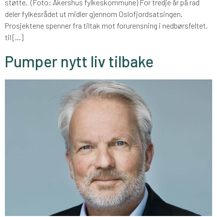
støtte. (Foto: Akershus fylkeskommune) For tredje år på rad
deler fylkesrådet ut midler gjennom Oslofjordsatsingen.
Prosjektene spenner fra tiltak mot forurensning i nedbørsfeltet,
til […]
Pumper nytt liv tilbake