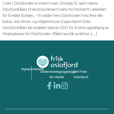
Livet i Oslofjorden er sterkt truet. Onsdag 12. april møtes
Oslofjordrådet til ekstraordinært møte for fremdrift i arbeidet
for å redde fjorden. – Vi redder ikke Oslofjorden hvis ikke alle
bidrar, sier klima- og miljøminister Espen Barth Eide.
Oslofjordrådet ble etablert høsten 2021 for å sikre oppfølging av
tiltaksplanen for Oslofjorden. Rådet består av klima- […]
Nyheter
Innsikt
Undervisningsopplegg
Om Frisk
for skoler
Oslofjord